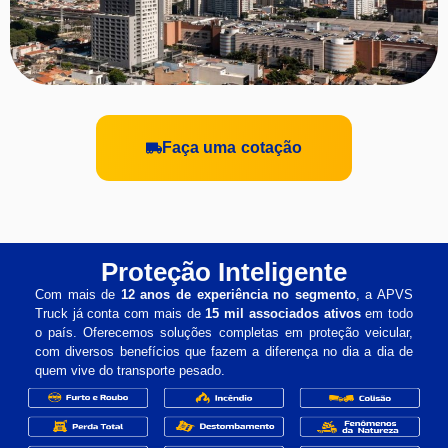
Faça uma cotação
Proteção Inteligente
Com mais de
12 anos de experiência no segmento
, a APVS
Truck já conta com mais de
15 mil associados ativos
em todo
o país. Oferecemos soluções completas em proteção veicular,
com diversos benefícios que fazem a diferença no dia a dia de
quem vive do transporte pesado.