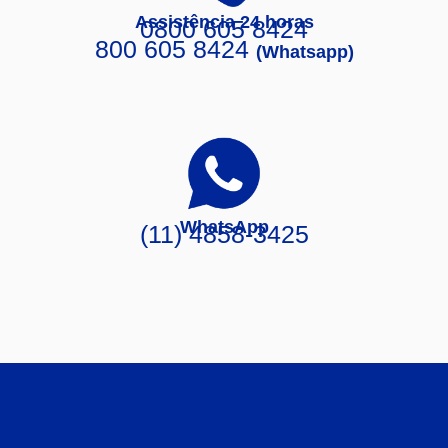
Assistência 24 horas
0800 605 8424
800 605 8424
(Whatsapp)
WhatsApp
(11) 4858-3425