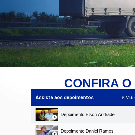
CONFIRA O
Assista aos depoimentos
5 Víde
Depoimento Elson Andrade
Depoimento Daniel Ramos